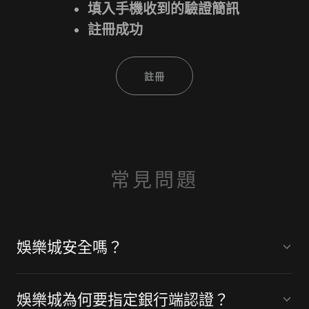
填入手機收到的驗證簡訊
註冊成功
註冊
常見問題
娛樂城安全嗎？
娛樂城為何要指定銀行端認證？