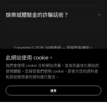
娛樂城體驗金的詐騙話術？
3A娛樂城 了解更多
Copyright © 2026 3A娛樂城 — 保留所有權利。
此網站使用 cookie。
首頁
我們會使用 cookie 分析網站流量，並為您最佳化網站的
使用體驗。您接受我們使用 cookie，即表示您的資料會
加入Line
和其他使用者的資料進行整合。
領取專屬好禮
接受