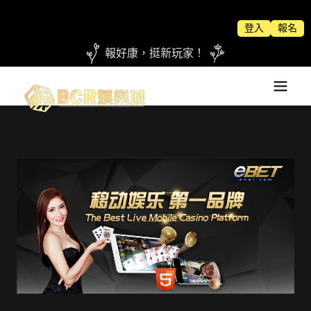
登入
報名
報好康，挺新玩家！