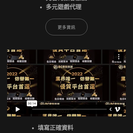
多元遊戲代理
更多資訊
填寫正確資料