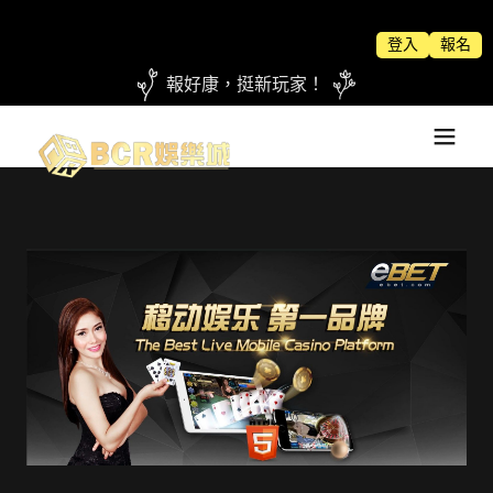
登入
報名
報好康，挺新玩家！