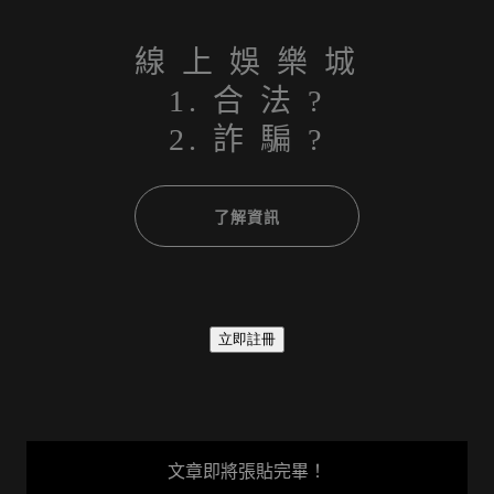
線 上 娛 樂 城
1. 合 法 ?
2. 詐 騙 ?
了解資訊
文章即將張貼完畢！