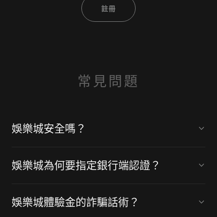
註冊
常見問題
娛樂城安全嗎？
娛樂城為何要指定銀行端認證？
娛樂城體驗金的詐騙話術？