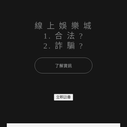
線 上 娛 樂 城
1. 合 法 ?
2. 詐 騙 ?
了解資訊