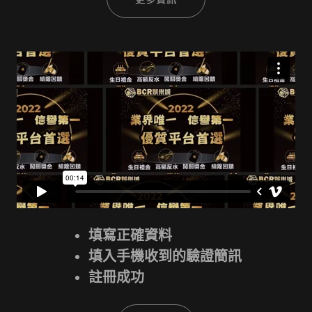
填寫正確資料
填入手機收到的驗證簡訊
註冊成功