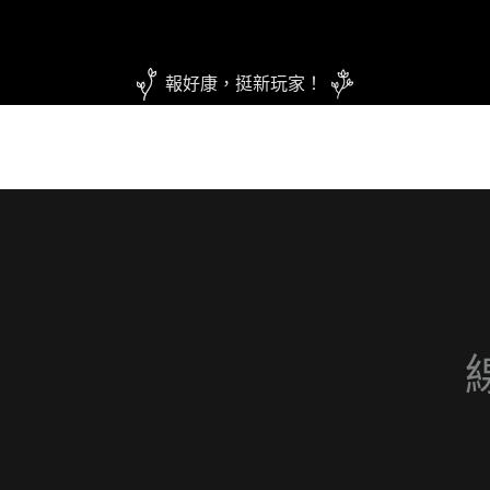
報好康，挺新玩家！