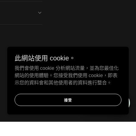
此網站使用 cookie。
我們會使用 cookie 分析網站流量，並為您最佳化
網站的使用體驗。您接受我們使用 cookie，即表
示您的資料會和其他使用者的資料進行整合。
加入Line
接受
領取專屬好禮