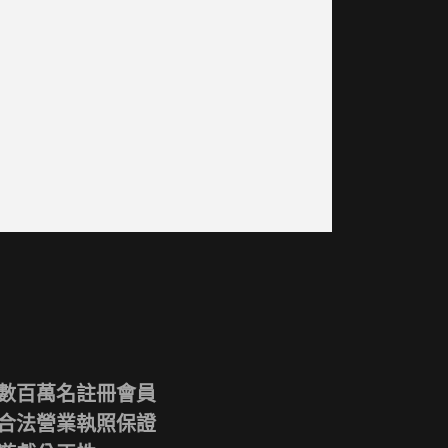
數百萬名註冊會員
合法營業執照保證