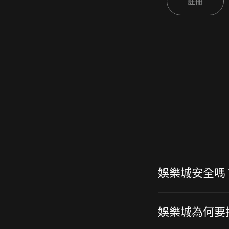
註冊
娛樂城安全嗎
娛樂城為何要