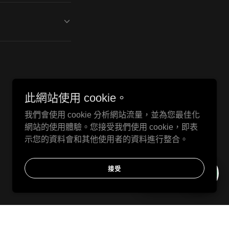
此網站使用 cookie。
我們會使用 cookie 分析網站流量，並為您最佳化
網站的使用體驗。您接受我們使用 cookie，即表
示您的資料會和其他使用者的資料進行整合。
加入Line
接受
領取專屬好禮