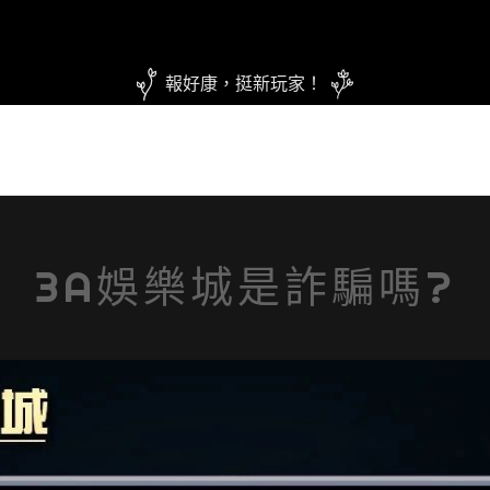
報好康，挺新玩家！
3A娛樂城是詐騙嗎?