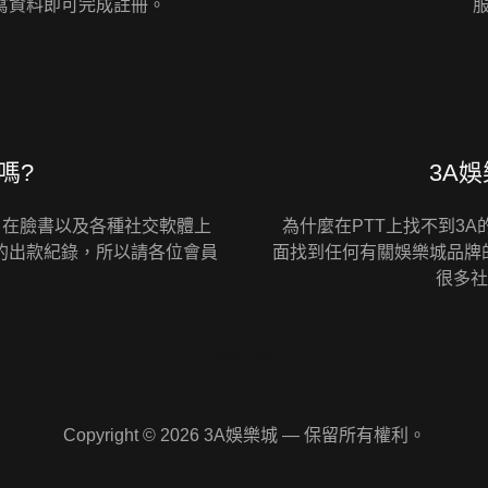
寫資料即可完成註冊。
嗎?
3A娛
，在臉書以及各種社交軟體上
為什麼在PTT上找不到3A
的出款紀錄，所以請各位會員
面找到任何有關娛樂城品牌
很多
3A娛樂城 了解更多
Copyright © 2026 3A娛樂城 — 保留所有權利。